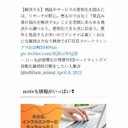
【解決する】商品やサービスの差別化を図るに
は、リサーチが肝心。売るのではなく『見込み
客の悩みを解決する』ことを念頭にあらゆる視
点から調べると、差別化できる点に出会う。意
外と見逃す人が多いのでアンテナは高く！おは
にな継続は力なり無休で437日目
#マーケティン
グ
#おは戦50409an
pic.twitter.com/8QKccWAj2B
— にーな@習慣化が得意WEBマーケティング×
自動化継続的行動をしたい人集合
(@affiliate_niina)
April 8, 2023
noteも情報がいっぱい❣