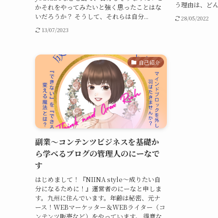
う理由は、どん
かそれをやってみたいと強く思ったことはな
いだろうか？ そうして、それらは自分...
28/05/2022
13/07/2023
自己紹介
副業～コンテンツビジネスを基礎か
ら学べるブログの管理人のにーなで
す
はじめまして！『NIINA style～成りたい自
分になるために！』運営者のにーなと申しま
す。九州に住んでいます。年齢は秘密、元ナ
ース！WEBマーケッター＆WEBライター（コ
ンテンツ販売など）をやっています。 得意な