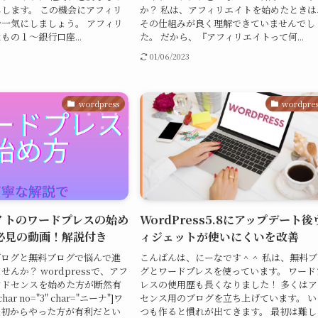
します。 この機会にアフィリ
か？ 私は、アフィリエイトを始めたときは
一気にしましょう。 アフィリ
その仕組みが良く理解できていませんでし
もの１～銀行口座...
た。 だから、『アフィリエイトって何...
01/06/2023
wordpress
wordpre
イトのワードプレスの始め
WordPress5.8にアップデート後
必見の動画！解説付き
ィジェットが使いにくいを改善
ブログと無料ブログで悩んで進
こんばんは、にーなです＾＾ 私は、無料ブ
んか？ wordpressで、アフ
グとワードプレスを使っています。 ワード
アドセンスを始めた方が断然有
レスの使用歴も長くなりました！ 多くはア
ar no="3" char="ニーナ"]ワ
センス用のブログを立ち上げています。 い
最初からやった方が有利だとい
つも作ると慣れが出てきます。 最初は難し