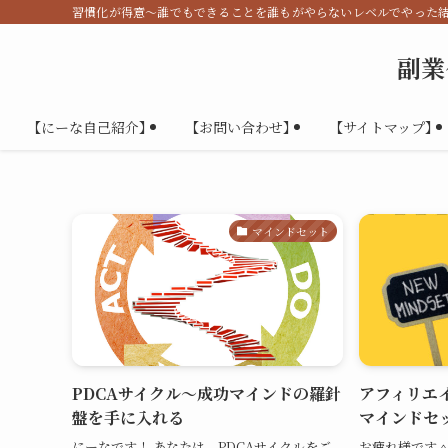
習慣化が得意～誰でもできることを誰もがやらないレベルでやった
副業
【にーな自己紹介】
【お問い合わせ】
【サイトマップ】
マインドセット
PDCAサイクル～成功マインドの羅針
アフィリエ
盤を手に入れる
マインドセ
にーなです！ あなたは、PDCAサイクルをご
お疲れ様です＾