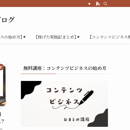
ブログ
スの始め方】
【稼げた実践記まとめ】
【コンテンツビジネス
連
無料講座：コンテンツビジネスの始め方
料
は？
リ