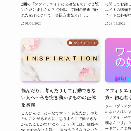
2回の『アフィリエイトに必要なもの』はご覧
に関してお話し
いただけましたか？ 今回は、前回の動画で触
エイトの準備を
れたASPについて、登録方法など詳し...
エイトに必要な
01/06/2023
28/05/2022
マインドセット
悩んだり、考えたりして行動できな
アフィリエ
い人へ～私を突き動かすものの正体
方～初心者
を暴露
ワードプレス
めない人はいませ
こんばんは、にーなです＾＾ あなたは、やり
ィリエイトや
たいことがあるのに、思うように行動できな
利なんです。 [ch
かったことがないだろうか？ 例えば、映画や
ードプレスで
youtubeなどを観て、自分もそうなりたいと