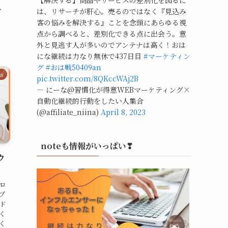
【解決する】商品やサービスの差別化を図るに
、
は、リサーチが肝心。売るのではなく『見込み
客の悩みを解決する』ことを念頭にあらゆる視
点から調べると、差別化できる点に出会う。意
外と見逃す人が多いのでアンテナは高く！おは
にな継続は力なり無休で437日目
#マーケティン
グ
#おは戦50409an
ss
pic.twitter.com/8QKccWAj2B
— にーな@習慣化が得意WEBマーケティング×
自動化継続的行動をしたい人集合
(@affiliate_niina)
April 8, 2023
noteも情報がいっぱい❣
ウ
ロ
プ
ド
く
く