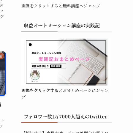
必
画像をクリックすると無料講座へジャンプ
フ
グ
収益オートメーション講座の実践記
礎
画像をクリックする
とおまとめページにジャン
プ
講
フォロワー数1万7000人越えのtwitter
イト
ア