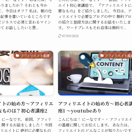
りましたか？ それとも今か
エイト初心者講座で、 『アフィリエイトに
て、今日はオフ？ 私は、朝の仕
要なもの』をご紹介しました。 今日は、ア
の記事を書いているところです
ィリエイトで必要なブログの中で 無料ブロ
ビジネスで必須と言わるマイン
の紹介と登録方法に関するお話をいたしま
 お話ししたいと思...
す。 ワードプレスもそれ自体は無料で...
07/09/2021
アフィリエイト基礎
アフィリエイト基
イトの始め方～アフィリエ
アフィリエイトの始め方～初心者
なものは？初心者講座2
座1 ～youtubeあり
 にーなです。 前回、アフィリ
こんにちは！ にーなです＾＾ アフィリエ
 関するお話をしました！ 今回
の基礎に関してお伝えします。 あなたは、
リエイトに 絶対に必要なもの
フィリエイトの どんなことが知りたいです