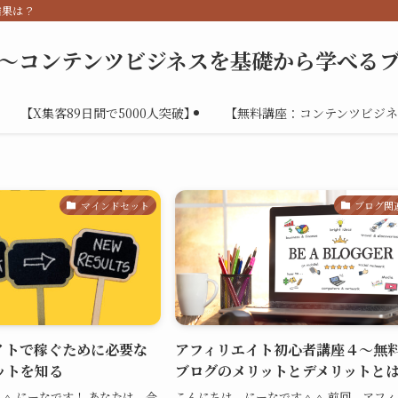
結果は？
～コンテンツビジネスを基礎から学べる
【X集客89日間で5000人突破】
【無料講座：コンテンツビジネ
マインドセット
ブログ関
イトで稼ぐために必要な
アフィリエイト初心者講座４～無
ットを知る
ブログのメリットとデメリットと
＾ にーなです！ あなたは、今
こんにちは、にーなです＾＾ 前回、アフィ