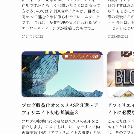
存知ですか？ もしくは聞いたことはあるって
日の作業はおわ
方は多いのでは？ PDCAサイクルは、目標に
ら？ もしかし
向かって 進むために作られたフレームワーク
事の最後にこ
です。 これは、品質管理の父といわれる W・
＾＾ 今日は、
エドワーズ・デミングが提唱したもので...
ドセットについて
24/06/2022
28/05/2022
アフィリエイト基礎
ブログ収益化オススメASP８選～ア
アフィリエ
フィリエイト初心者講座３
イトに必要
ブログの収益化に必要なおススメのASPをご
こんにちは＾＾
紹介します。 こんにちは、にーなです＾＾動
エイトとは？に
画講座第1回の『アフィリエイトの概要』と第
は、そのアフィ